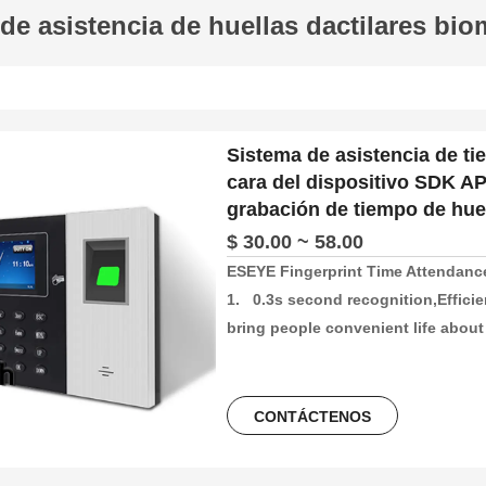
de asistencia de huellas dactilares bio
Sistema de asistencia de t
cara del dispositivo SDK AP
grabación de tiempo de huel
$ 30.00 ~ 58.00
ESEYE Fingerprint Time Attendanc
1.   0.3s second recognition,Effici
bring people convenient life about
2.   High capacity and High record
and fingetprint capacity, 100000/3
more than 30 languages can be usi
CONTÁCTENOS
3.    Unlocking Method,Fingerprint
4.   2.4Inch colorScreen Fingerprint