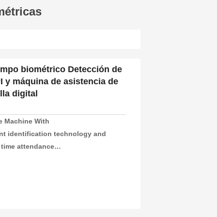
métricas
iempo biométrico Detección de
I y máquina de asistencia de
la digital
e Machine With

ent identification technology and 
 time attendance

ing attendance. 1000/3000/5000 face 
00000 time attendance recording, 
ng.

+Password+ID Card/ IC Card

 Terminal +ID card +USB flash driver
