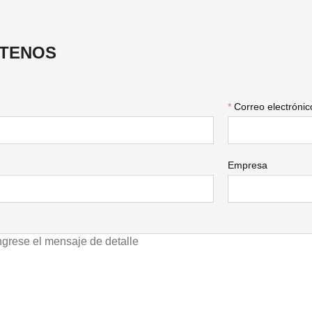
5.   Free Software And Free SDK:De
6.  Support download attendance r
TENOS
*
Correo electrónic
Empresa