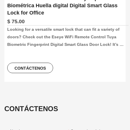
Biométrica Huella digital Digital Smart Glass
Lock for Office
$ 75.00
Looking for a versatile smart lock that can fit a variety of 
doors? Check out the Eseye WiFi Remote Control Tuya 
Biometric Fingerprint Digital Smart Glass Door Lock! It’s 
perfect for framed aluminum doors, glass doors, sliding 
doors, and even wooden doors with a thickness of 8-12mm. 
Plus, the digital touch keypad panel with a backlight makes 
CONTÁCTENOS
it easy to use at night.
CONTÁCTENOS