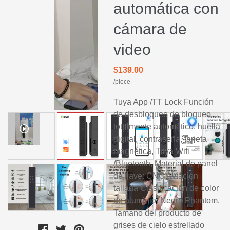
automática con
cámara de
video
$139.00
/piece
Tuya App /TT Lock Función
de desbloqueo de bloqueo
totalmente automático: huella
digital, contraseña, tarjeta
magnética, Tuya Wifi
/Bluetooth, Material de panel
de llave: CNC Aviación
tallada Clasificación de color
de aluminio: Negro Phantom,
Tamaño del producto de
grises de cielo estrellado