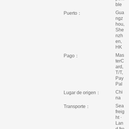
ble
Gua
Puerto：
ngz
hou,
She
nzh
en,
HK
Mas
Pago：
terC
ard,
T/T,
Pay
Pal
Chi
Lugar de origen：
na
Sea
Transporte：
freig
ht ·
Lan
d fre