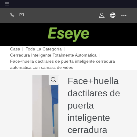
Casa
|
Toda La Categoría
|
Cerradura Inteligente Totalmente Automática
|
Face+huella dactilares de puerta inteligente cerradura
automática con cámara de video
Face+huella
dactilares de
puerta
inteligente
cerradura